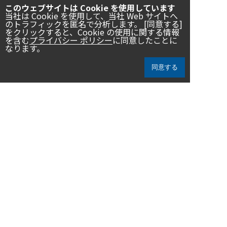
このウェブサイトは Cookie を使用しています
当社は Cookie を使用して、当社 Web サイトへ
1
2
3
…
8
のトラフィックを匿名で分析します。 [同意する]
をクリックすると、Cookie の使用に関する情報
を含む
プライバシー ポリシー
に同意したことに
なります。
同意する
民音は、「音楽で人々の心と心を結ぶ」との創立理念を基に、音
楽をはじめとした芸術運動を通して世界各国との文化交流を推進
し、「SDGs（エスディージーズ／持続可能な開発目標）」の達成
に向けて貢献して参ります。
ニュース