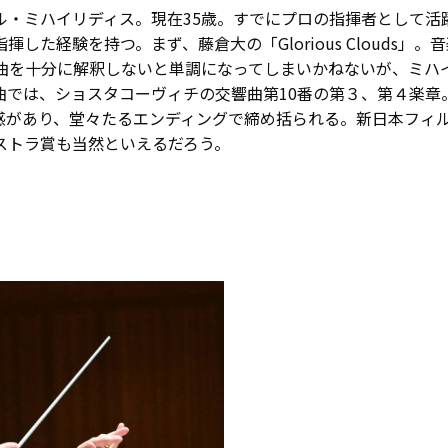
ル・ミハイリディス。現在35歳。すでにプロの指揮者として活
した経験を持つ。まず、藤倉大の「Glorious Clouds
楽曲を十分に解釈しないと単調になってしまいかねないが、ミハ
曲では、ショスタコーヴィチの交響曲第10番の第３、第４楽章
感があり、堂々たるエンディングで締め括られる。新日本フィ
ストラ賞も当然といえるだろう。