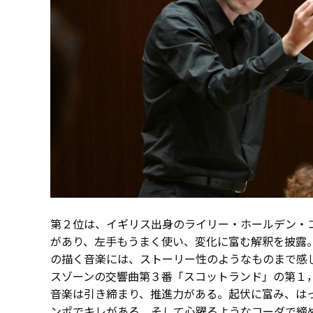
第２位は、イギリス出身のライリー・ホールデン・コート
があり、左手もうまく使い、変化に富む解釈を披露
の描く音楽には、ストーリー性のようなものまで感
スゾーンの交響曲第３番「スコットランド」の第１
音楽は引き締まり、推進力がある。起伏に富み、は
ンポでキレがある。そして心躍るようなコーダで締