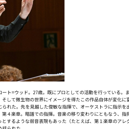
=ウッド。27歳。既にプロとしての活動を行っている。まず、藤倉
。そして微生物の世界にイメージを得たこの作品自体が変化に
じられた。先を見越した俊敏な指揮で、オーケストラに指示を
，第４楽章。暗譜での指揮。音楽の移り変わりにともなう、指
っとするような弱音表現もあった（たとえば、第１楽章のアレ
め括られた。