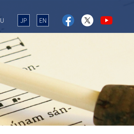
NU
JP
EN