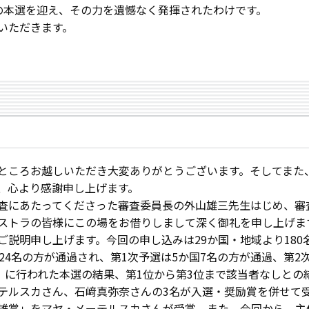
日の本選を迎え、その力を遺憾なく発揮されたわけです。
いただきます。
ところお越しいただき大変ありがとうございます。そしてまた
、心より感謝申し上げます。
査にあたってくださった審査委員長の外山雄三先生はじめ、審
ストラの皆様にこの場をお借りしまして深く御礼を申し上げま
ご説明申し上げます。今回の申し込みは29か国・地域より18
域24名の方が通過され、第1次予選は5か国7名の方が通過、第2
日）に行われた本選の結果、第1位から第3位まで該当者なしと
テルスカさん、石﨑真弥奈さんの3名が入選・奨励賞を併せて
雄賞」をマヤ・メーテルスカさんが受賞。また、今回から、主