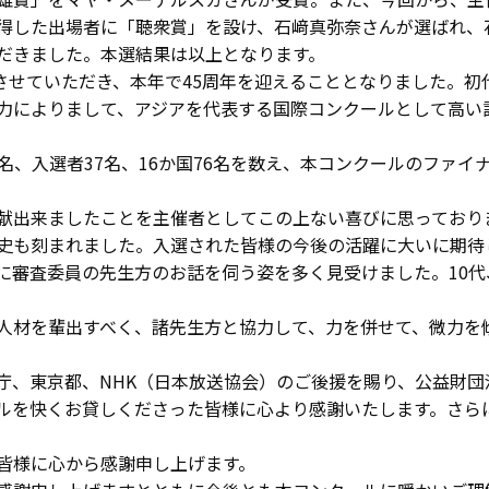
得した出場者に「聴衆賞」を設け、石﨑真弥奈さんが選ばれ、
だきました。本選結果は以上となります。
催させていただき、本年で45周年を迎えることとなりました。初
力によりまして、アジアを代表する国際コンクールとして高い
名、入選者37名、16か国76名を数え、本コンクールのファ
献出来ましたことを主催者としてこの上ない喜びに思っており
史も刻まれました。入選された皆様の今後の活躍に大いに期待
に審査委員の先生方のお話を伺う姿を多く見受けました。10代
人材を輩出すべく、諸先生方と協力して、力を併せて、微力を
庁、東京都、NHK（日本放送協会）のご後援を賜り、公益財団
ルを快くお貸しくださった皆様に心より感謝いたします。さら
。
皆様に心から感謝申し上げます。