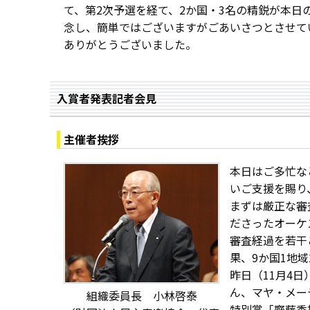
て、第2次予選を経て、2か国・3名の精鋭が本
念し、簡単ではございますがごあいさつとさせて
ありがとうございました。
入賞者発表記者会見
主催者挨拶
本日はご多忙な
いご支援を賜り
まずは厳正な審
ださったオーケ
審査経過を若干
果、9か国1地
昨日（11月4
ん、マヤ・メー
組織委員長 小林啓泰
特別賞「齋藤秀