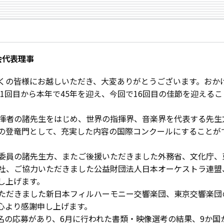
会代表理事
くの皆様にお越しいただき、大変ありがとうございます。おか
第1回目から本年で45年を迎え、今回で16回目の佳節を迎える
揮者の諸先生をはじめ、世界の指揮界、音楽界を代表する先生
の登竜門として、充実した内容の国際コンクールにすることが
委員の諸先生方、またご後援いただきました外務省、文化庁、東
社、ご協力いただきました公益財団法人日本オーケストラ連盟
し上げます。
ただきました新日本フィルハーモニー交響楽団、東京交響楽団
心より感謝申し上げます。
0名の応募があり、6月に行われた書類・映像選考の結果、9か国