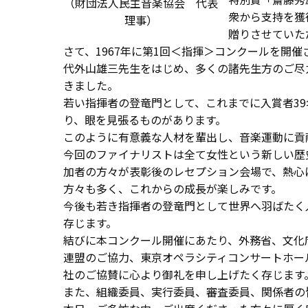
（財団法人民主音楽協会 代表
衆から支持を獲
理事）
贈りさせていた
さて、1967年に第1回＜指揮＞コンクールを開
代外山雄三先生をはじめ、多くの諸先生方のご尽
きました。
若い指揮者の登竜門として、これまでに入賞者39
り、眼を見張るものがあります。
このように有意義な人材を輩出し、音楽運動に貢
今回のファイナリストは全て女性という新しい歴
加者の方々が表彰後のレセプション会場で、熱心
方々も多く、これからの成長が楽しみです。
今後も若き指揮者の登竜門として世界へ羽ばたく
存じます。
結びに本コンクール開催にあたり、外務省、文化
連盟のご協力、東京オペラシティコンサートホー
社のご協賛に心より御礼を申し上げたく存じます
また、組織委員、実行委員、審査委員、関係者の