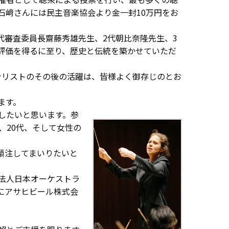
石﨑さんには民主音楽協会より金一封10万円をお
代審査委員長齋藤秀雄先生、2代朝比奈隆先生、3
評価を得るに至り、歴史と伝統を築かせていただ
イナリストのその後の活躍は、皆様よく御存じのとお
ます。
したいと思います。参
、20代、そして女性の
傾注してまいりたいと
法人日本オーケストラ
にアサヒビール株式会